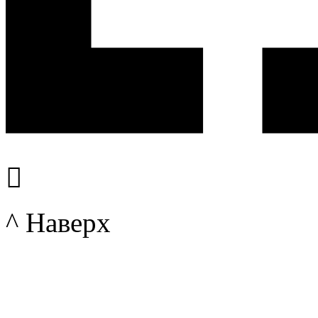

^ Наверх