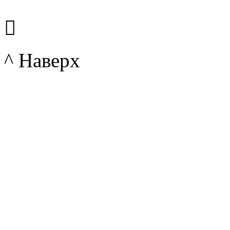

^ Наверх