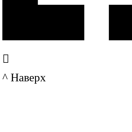

^ Наверх