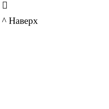

^ Наверх