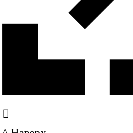

^ Наверх