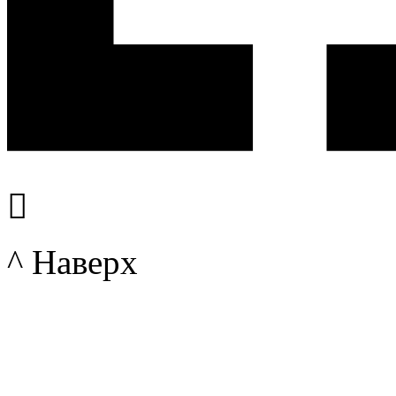

^ Наверх